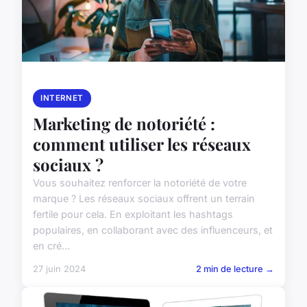
INTERNET
Marketing de notoriété :
comment utiliser les réseaux
sociaux ?
Vous souhaitez renforcer la notoriété de votre
marque ? Les réseaux sociaux offrent un terrain
fertile pour cela. En exploitant les hashtags
populaires, en collaborant avec des influenceurs, et
en cré...
27 juin 2024
2 min de lecture →