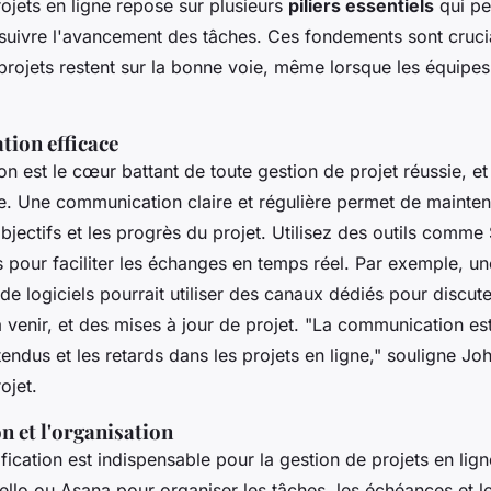
ojets en ligne repose sur plusieurs
piliers essentiels
qui pe
e suivre l'avancement des tâches. Ces fondements sont cruc
projets restent sur la bonne voie, même lorsque les équipes 
ion efficace
 est le cœur battant de toute gestion de projet réussie, et
ne. Une communication claire et régulière permet de mainteni
objectifs et les progrès du projet. Utilisez des outils comme
 pour faciliter les échanges en temps réel. Par exemple, u
e logiciels pourrait utiliser des canaux dédiés pour discut
à venir, et des mises à jour de projet.
"La communication est
tendus et les retards dans les projets en ligne,"
souligne Joh
ojet.
on et l'organisation
ication est indispensable pour la gestion de projets en lign
ello ou Asana pour organiser les tâches, les échéances et l