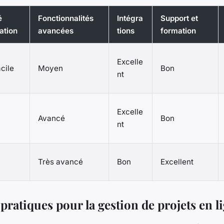
é
Fonctionnalités
Intégra
Support et
sation
avancées
tions
formation
Excelle
cile
Moyen
Bon
nt
Excelle
Avancé
Bon
nt
n
Très avancé
Bon
Excellent
pratiques pour la gestion de projets en l