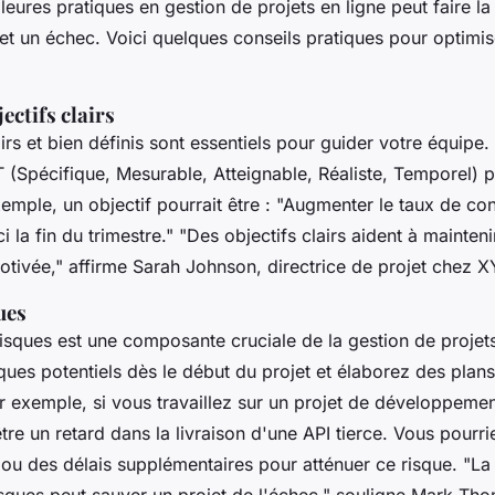
leures pratiques en gestion de projets en ligne peut faire la
 et un échec. Voici quelques conseils pratiques pour optimis
ectifs clairs
irs et bien définis sont essentiels pour guider votre équipe. 
Spécifique, Mesurable, Atteignable, Réaliste, Temporel) p
xemple, un objectif pourrait être :
"Augmenter le taux de con
 la fin du trimestre."
"Des objectifs clairs aident à mainteni
otivée,"
affirme Sarah Johnson, directrice de projet chez 
ues
isques est une composante cruciale de la gestion de projets
isques potentiels dès le début du projet et élaborez des plan
 exemple, si vous travaillez sur un projet de développement
être un retard dans la livraison d'une API tierce. Vous pourri
 ou des délais supplémentaires pour atténuer ce risque.
"La
sques peut sauver un projet de l'échec,"
souligne Mark Tho