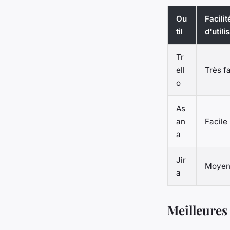
Ou
Facilit
til
d'utili
Tr
ell
Très fa
o
As
an
Facile
a
Jir
Moye
a
Meilleures 