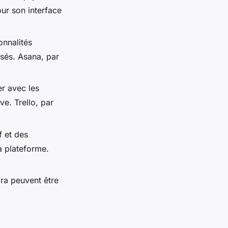
our son interface
onnalités
isés. Asana, par
er avec les
e. Trello, par
f et des
a plateforme.
ira peuvent être