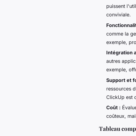
puissent l'ut
conviviale.
Fonctionnali
comme la ges
exemple, pro
Intégration a
autres appli
exemple, off
Support et f
ressources d
ClickUp est 
Coût :
Évalue
coûteux, mais
Tableau compar