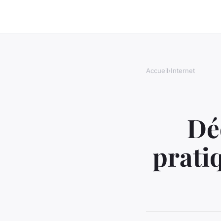
Accueil
›
Internet
Dé
prati