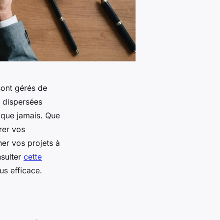
sont gérés de
s dispersées
 que jamais. Que
rer vos
ner vos projets à
nsulter
cette
us efficace.