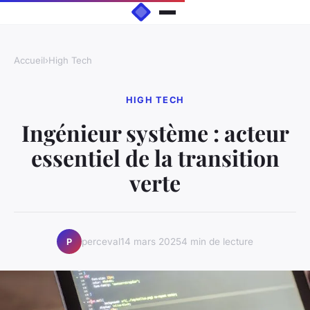
Accueil
›
High Tech
HIGH TECH
Ingénieur système : acteur
essentiel de la transition
verte
perceval
14 mars 2025
4 min de lecture
P