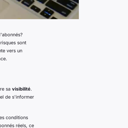
 d'abonnés?
 risques sont
nte vers un
ace.
tre sa
visibilité
.
el de s'informer
les conditions
abonnés réels, ce