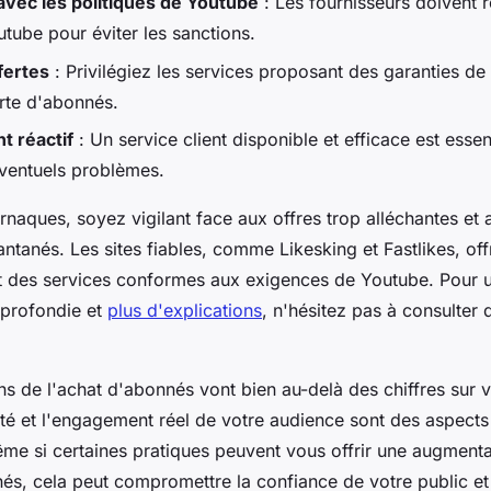
vec les politiques de Youtube
: Les fournisseurs doivent r
tube pour éviter les sanctions.
fertes
: Privilégiez les services proposant des garanties d
rte d'abonnés.
t réactif
: Un service client disponible et efficace est essen
ventuels problèmes.
arnaques, soyez vigilant face aux offres trop alléchantes e
tantanés. Les sites fiables, comme Likesking et Fastlikes, of
t des services conformes aux exigences de Youtube. Pour 
profondie et
plus d'explications
, n'hésitez pas à consulter
s de l'achat d'abonnés vont bien au-delà des chiffres sur v
ilité et l'engagement réel de votre audience sont des aspect
ême si certaines pratiques peuvent vous offrir une augmenta
s, cela peut compromettre la confiance de votre public et 