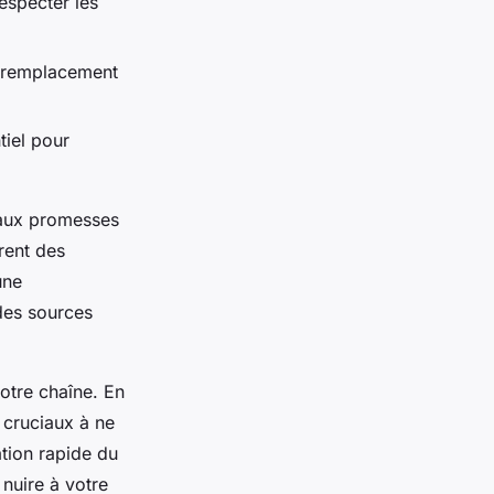
especter les
e remplacement
tiel pour
t aux promesses
frent des
une
 des sources
otre chaîne. En
s cruciaux à ne
tion rapide du
nuire à votre