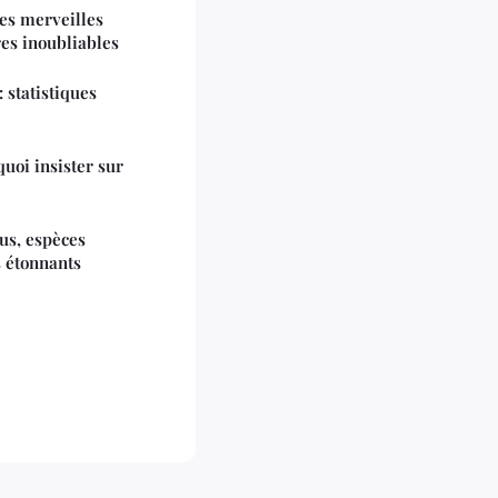
ses merveilles
res inoubliables
 statistiques
uoi insister sur
us, espèces
s étonnants