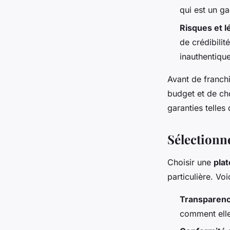
qui est un ga
Risques et l
de crédibilit
inauthentique
Avant de franchir
budget et de cho
garanties telle
Sélectionn
Choisir une
plat
particulière. Voi
Transparenc
comment elle