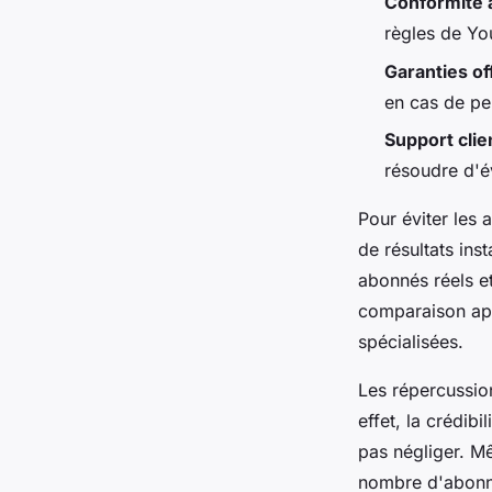
Conformité a
règles de You
Garanties of
en cas de pe
Support clien
résoudre d'é
Pour éviter les 
de résultats ins
abonnés réels e
comparaison ap
spécialisées.
Les répercussion
effet, la crédib
pas négliger. M
nombre d'abonné