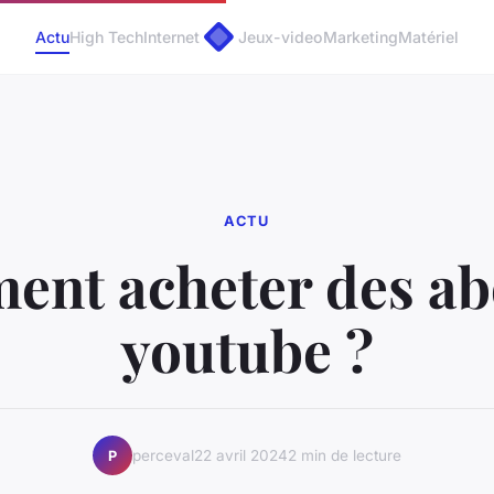
Actu
High Tech
Internet
Jeux-video
Marketing
Matériel
ACTU
nt acheter des a
youtube ?
perceval
22 avril 2024
2 min de lecture
P