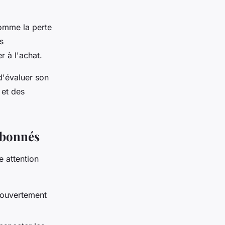
comme la perte
s
r à l'achat.
 d'évaluer son
 et des
 abonnés
 attention
 ouvertement