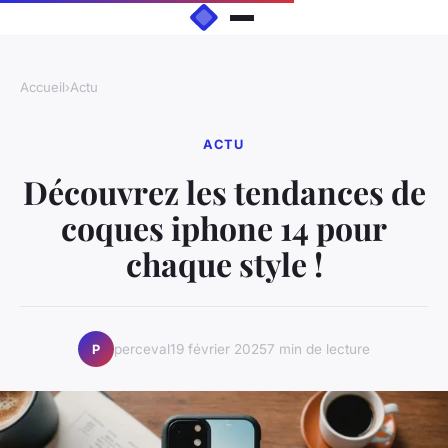
Accueil
›
Actu
ACTU
Découvrez les tendances de
coques iphone 14 pour
chaque style !
perceval
19 février 2025
7 min de lecture
P