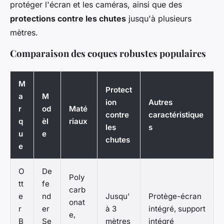
protéger l'écran et les caméras, ainsi que des
protections contre les chutes
jusqu'à plusieurs
mètres.
Comparaison des coques robustes populaires
M
Protect
a
M
ion
Autres
r
od
Maté
contre
caractéristique
q
èl
riaux
les
s
u
e
chutes
e
O
De
Poly
tt
fe
carb
e
nd
Jusqu'
Protège-écran
onat
r
er
à 3
intégré, support
e,
B
Se
mètres
intégré