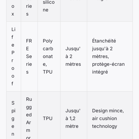
silico
o
rie
ne
x
s
Li
f
FR
Poly
Étanchéité
e
E
carb
Jusqu'
jusqu'à 2
P
Se
onat
à 2
mètres,
r
rie
e,
mètres
protège-écran
o
s
TPU
intégré
o
f
Ru
S
gg
pi
Jusqu'
Design mince,
ed
g
TPU
à 1,2
air cushion
Ar
e
mètre
technology
m
n
or